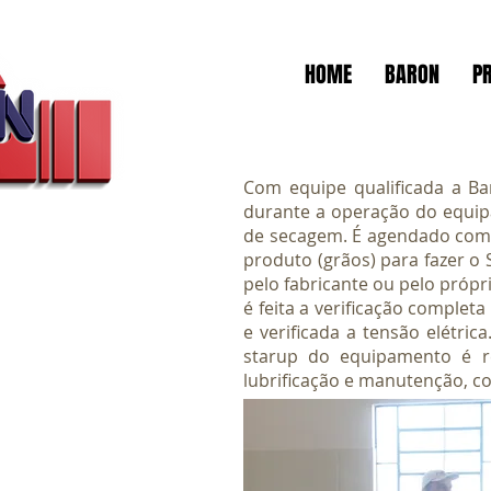
HOME
BARON
P
Com equipe qualificada a Ba
durante a operação do equip
de secagem. É agendado com o
produto (grãos) para fazer o
pelo fabricante ou pelo próp
é feita a verificação comple
e verificada a tensão elétr
starup do equipamento é re
lubrificação e manutenção, 